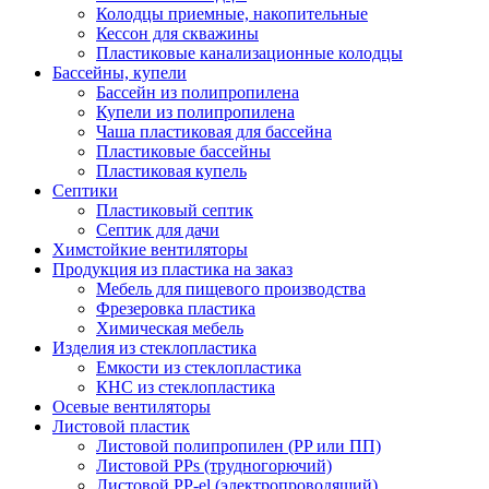
Колодцы приемные, накопительные
Кессон для скважины
Пластиковые канализационные колодцы
Бассейны, купели
Бассейн из полипропилена
Купели из полипропилена
Чаша пластиковая для бассейна
Пластиковые бассейны
Пластиковая купель
Септики
Пластиковый септик
Септик для дачи
Химстойкие вентиляторы
Продукция из пластика на заказ
Мебель для пищевого производства
Фрезеровка пластика
Химическая мебель
Изделия из стеклопластика
Емкости из стеклопластика
КНС из стеклопластика
Осевые вентиляторы
Листовой пластик
Листовой полипропилен (PP или ПП)
Листовой PPs (трудногорючий)
Листовой PP-el (электропроводящий)