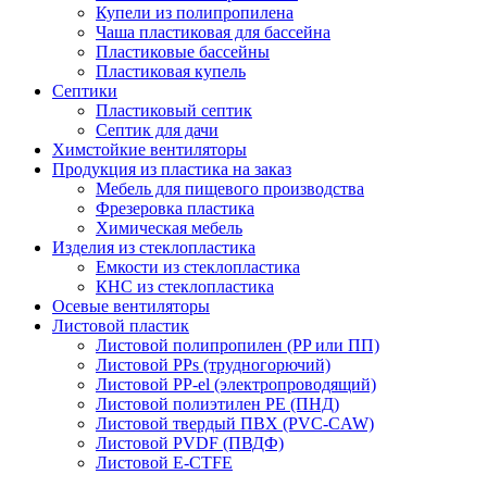
Купели из полипропилена
Чаша пластиковая для бассейна
Пластиковые бассейны
Пластиковая купель
Септики
Пластиковый септик
Септик для дачи
Химстойкие вентиляторы
Продукция из пластика на заказ
Мебель для пищевого производства
Фрезеровка пластика
Химическая мебель
Изделия из стеклопластика
Емкости из стеклопластика
КНС из стеклопластика
Осевые вентиляторы
Листовой пластик
Листовой полипропилен (PP или ПП)
Листовой PPs (трудногорючий)
Листовой PP-el (электропроводящий)
Листовой полиэтилен PE (ПНД)
Листовой твердый ПВХ (PVC-CAW)
Листовой PVDF (ПВДФ)
Листовой E-CTFE