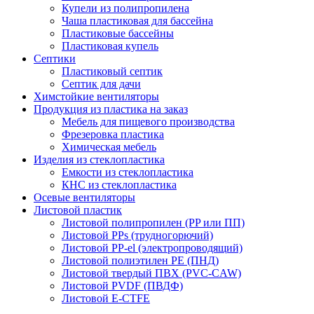
Купели из полипропилена
Чаша пластиковая для бассейна
Пластиковые бассейны
Пластиковая купель
Септики
Пластиковый септик
Септик для дачи
Химстойкие вентиляторы
Продукция из пластика на заказ
Мебель для пищевого производства
Фрезеровка пластика
Химическая мебель
Изделия из стеклопластика
Емкости из стеклопластика
КНС из стеклопластика
Осевые вентиляторы
Листовой пластик
Листовой полипропилен (PP или ПП)
Листовой PPs (трудногорючий)
Листовой PP-el (электропроводящий)
Листовой полиэтилен PE (ПНД)
Листовой твердый ПВХ (PVC-CAW)
Листовой PVDF (ПВДФ)
Листовой E-CTFE