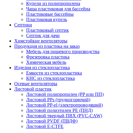
Купели из полипропилена
Чаша пластиковая для бассейна
Пластиковые бассейны
Пластиковая купель
Септики
Пластиковый септик
Септик для дачи
Химстойкие вентиляторы
Продукция из пластика на заказ
Мебель для пищевого производства
Фрезеровка пластика
Химическая мебель
Изделия из стеклопластика
Емкости из стеклопластика
КНС из стеклопластика
Осевые вентиляторы
Листовой пластик
Листовой полипропилен (PP или ПП)
Листовой PPs (трудногорючий)
Листовой PP-el (электропроводящий)
Листовой полиэтилен PE (ПНД)
Листовой твердый ПВХ (PVC-CAW)
Листовой PVDF (ПВДФ)
Листовой E-CTFE