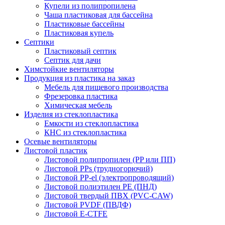
Купели из полипропилена
Чаша пластиковая для бассейна
Пластиковые бассейны
Пластиковая купель
Септики
Пластиковый септик
Септик для дачи
Химстойкие вентиляторы
Продукция из пластика на заказ
Мебель для пищевого производства
Фрезеровка пластика
Химическая мебель
Изделия из стеклопластика
Емкости из стеклопластика
КНС из стеклопластика
Осевые вентиляторы
Листовой пластик
Листовой полипропилен (PP или ПП)
Листовой PPs (трудногорючий)
Листовой PP-el (электропроводящий)
Листовой полиэтилен PE (ПНД)
Листовой твердый ПВХ (PVC-CAW)
Листовой PVDF (ПВДФ)
Листовой E-CTFE