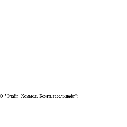
 ООО "Флайг+Хоммель Безитцгезельшафт")