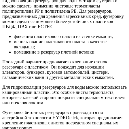
Гидроизоляцию резервуаров для воды методом футеровки
можно сделать, применив листовые термопласты
полипропилена РР и полиэтилена РЕ. Для резервуаров,
предназначенных для хранения агрессивных сред, футеровку
можно сделать с помощью более устойчивых пластиков
ПВДФ, ПВХ или ECTFE.
фиксация пластикового пласта на стенке емкости;
использование пластикового пласта в качестве
вкладыша;
помещение в резервуар плотной вставки.
Последний вариант предполагает склеивание стенок
резервуара с пластиком. Он подходит для изоляции
элеваторов, бункеров, кузовов автомобилей, цистерн,
гальванических ванн и других металлических емкостей.
Для гидроизоляции резервуаров для воды можно использовать
кашированный пластик. Это особые листы термопласта,
которые с клеевой стороны покрыты специальным текстилем
или стекловолокном.
Футеровка бетонных резервуаров производится по
австрийской технологии HYDROclick, которая предполагает
крепление пластиковых листов посредством специальных
направляющих.