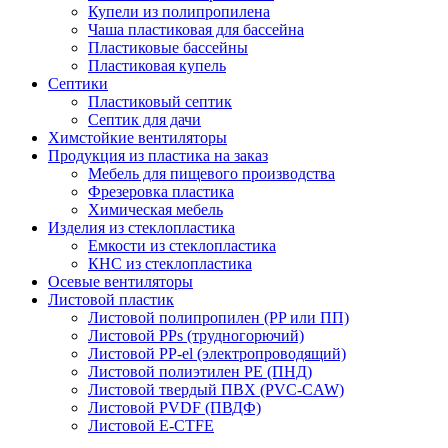
Купели из полипропилена
Чаша пластиковая для бассейна
Пластиковые бассейны
Пластиковая купель
Септики
Пластиковый септик
Септик для дачи
Химстойкие вентиляторы
Продукция из пластика на заказ
Мебель для пищевого производства
Фрезеровка пластика
Химическая мебель
Изделия из стеклопластика
Емкости из стеклопластика
КНС из стеклопластика
Осевые вентиляторы
Листовой пластик
Листовой полипропилен (PP или ПП)
Листовой PPs (трудногорючий)
Листовой PP-el (электропроводящий)
Листовой полиэтилен PE (ПНД)
Листовой твердый ПВХ (PVC-CAW)
Листовой PVDF (ПВДФ)
Листовой E-CTFE