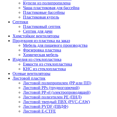
Купели из полипропилена
Чаша пластиковая для бассейна
Пластиковые бассейны
Пластиковая купель
Септики
Пластиковый септик
Септик для дачи
Химстойкие вентиляторы
Продукция из пластика на заказ
Мебель для пищевого производства
Фрезеровка пластика
Химическая мебель
Изделия из стеклопластика
Емкости из стеклопластика
КНС из стеклопластика
Осевые вентиляторы
Листовой пластик
Листовой полипропилен (PP или ПП)
Листовой PPs (трудногорючий)
Листовой PP-el (электропроводящий)
Листовой полиэтилен PE (ПНД)
Листовой твердый ПВХ (PVC-CAW)
Листовой PVDF (ПВДФ)
Листовой E-CTFE