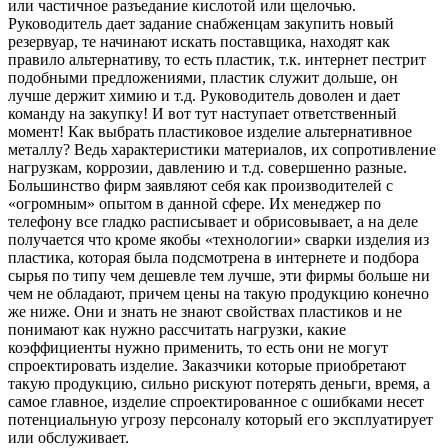
или частичное разъедание кислотой или щелочью.
Руководитель дает задание снабженцам закупить новый
резервуар, те начинают искать поставщика, находят как
правило альтернативу, то есть пластик, т.к. интернет пестрит
подобными предложениями, пластик служит дольше, он
лучше держит химию и т.д. Руководитель доволен и дает
команду на закупку! И вот тут наступает ответственный
момент! Как выбрать пластиковое изделие альтернативное
металлу? Ведь характеристики материалов, их сопротивление
нагрузкам, коррозии, давлению и т.д. совершенно разные.
Большинство фирм заявляют себя как производителей с
«огромным» опытом в данной сфере. Их менеджер по
телефону все гладко расписывает и обрисовывает, а на деле
получается что кроме якобы «технологии» сварки изделия из
пластика, которая была подсмотрена в интернете и подбора
сырья по типу чем дешевле тем лучше, эти фирмы больше ни
чем не обладают, причем цены на такую продукцию конечно
же ниже. Они и знать не знают свойствах пластиков и не
понимают как нужно рассчитать нагрузки, какие
коэффициенты нужно применить, то есть они не могут
спроектировать изделие. Заказчики которые приобретают
такую продукцию, сильно рискуют потерять деньги, время, а
самое главное, изделие спроектированное с ошибками несет
потенциальную угрозу персоналу который его эксплуатирует
или обслуживает.