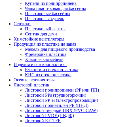
Купели из полипропилена
Чаша пластиковая для бассейна
Пластиковые бассейны
Пластиковая купель
Септики
Пластиковый септик
Септик для дачи
Химстойкие вентиляторы
Продукция из пластика на заказ
Мебель для пищевого производства
Фрезеровка пластика
Химическая мебель
Изделия из стеклопластика
Емкости из стеклопластика
КНС из стеклопластика
Осевые вентиляторы
Листовой пластик
Листовой полипропилен (PP или ПП)
Листовой PPs (трудногорючий)
Листовой PP-el (электропроводящий)
Листовой полиэтилен PE (ПНД)
Листовой твердый ПВХ (PVC-CAW)
Листовой PVDF (ПВДФ)
Листовой E-CTFE